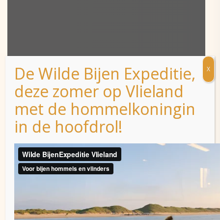
De Wilde Bijen Expeditie,
X
deze zomer op Vlieland
met de hommelkoningin
in de hoofdrol!