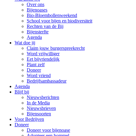
Over ons
Bijenoases
Bio-Bloembollenweekend
School voor bijen en biodiversiteit
Rechten van de Bij
Bijensterfte
Agenda
Wat doe jij
Claim jouw burgerspreekrecht
Word vrijwilliger
Eet bijvriendelijk
Plant zelf
Doneer
Word vriend
Bedrijfsambassadeur
Agenda
Blijf bij
Nieuwsberichten
In de Media
Nieuwsbrieven
Bijensoorten
Voor Bedrijven
Doneer
Doneer voor bijenoase
Adopteer een hommel