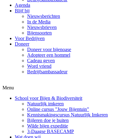
Agenda
Blijf bij
Nieuwsberichten
In de Media
Nieuwsbrieven
Bijensoorten
Voor Bedrijven
Doneer
Doneer voor bijenoase
Adopteer een hommel
Cadeau geven
Word vriend
Bedrijfsambassadeur
Menu
School voor Bijen & Biodiversiteit
Natuurlijk imkeren
Online cursus ”Jouw Bijentuin”
Kennismakingscursus Natuurlijk Imkeren
Bijleren doe je buiten
Wilde bijen expeditie
3-Daagse BASECAMP
Wat doen wij