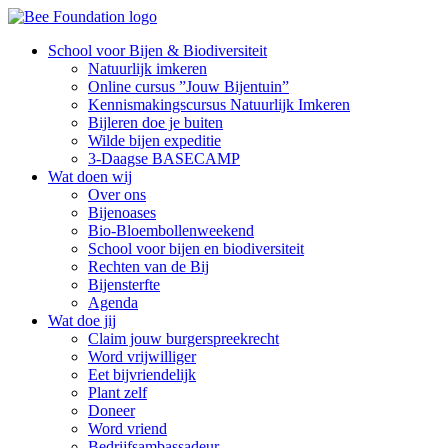
School voor Bijen & Biodiversiteit
Natuurlijk imkeren
Online cursus ”Jouw Bijentuin”
Kennismakingscursus Natuurlijk Imkeren
Bijleren doe je buiten
Wilde bijen expeditie
3-Daagse BASECAMP
Wat doen wij
Over ons
Bijenoases
Bio-Bloembollenweekend
School voor bijen en biodiversiteit
Rechten van de Bij
Bijensterfte
Agenda
Wat doe jij
Claim jouw burgerspreekrecht
Word vrijwilliger
Eet bijvriendelijk
Plant zelf
Doneer
Word vriend
Bedrijfsambassadeur