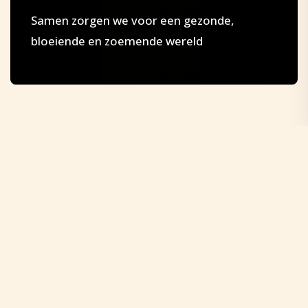
Samen zorgen we voor een gezonde,
bloeiende en zoemende wereld
Samen de bijen steunen
De bij-lessen van Bee Foundation zaaien zaadjes
van verwondering en laten je op een nieuwe
manier deel worden van onze natuur. Bee
Foundation plant samen met gemeentes, boeren,
bedrijven en scholieren door heel Nederland
bijenoases. Dit zijn plekken met voedsel en
nestgelegenheid voor wilde bijen, hommels en