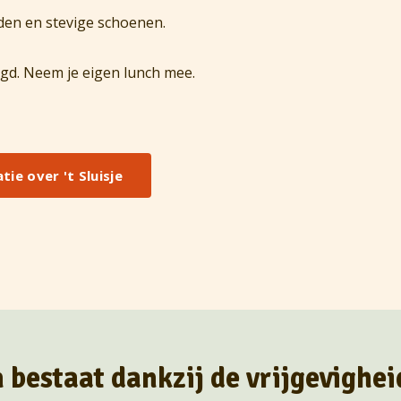
den en stevige schoenen.
orgd. Neem je eigen lunch mee.
ie over 't Sluisje
 bestaat dankzij de vrijgevighei