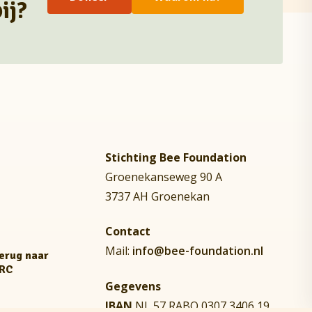
ij?
Stichting Bee Foundation
Groenekanseweg 90 A
3737 AH Groenekan
Contact
Mail:
info@bee-foundation.nl
terug naar
NRC
Gegevens
IBAN
NL 57 RABO 0307 3406 19