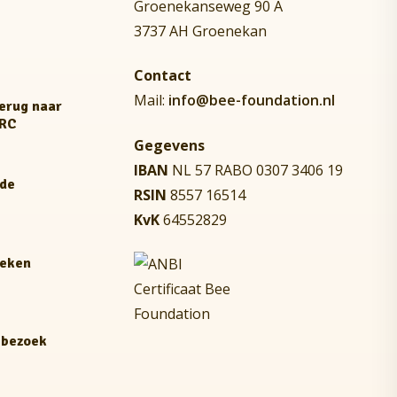
Groenekanseweg 90 A
3737 AH Groenekan
Contact
Mail:
info@bee-foundation.nl
terug naar
NRC
Gegevens
IBAN
NL 57 RABO 0307 3406 19
 de
RSIN
8557 16514
KvK
64552829
reken
 bezoek