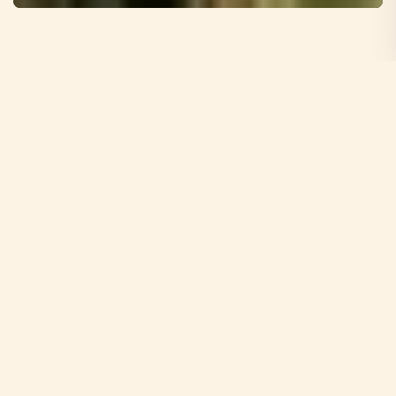
Word Bijenambassadeur
Wist je dat meer dan 50% van de wilde bijensoorten
op de rode lijst staat?
Wist je dat we in amper 150 jaar tijd maar liefst 83%
van onze natuurlijke biodiversiteit zijn verloren in
Nederland?
Dan is het geen verrassing dat wilde bijen het nu
moeilijk hebben. Bijen zorgen dat meer dan 80 %
van de planten bestoven worden. Het is daarom
belangrijker dan ooit dat we samen voor hen
zorgen. Dit begint met herstellen van de