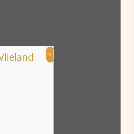
Vlieland
X