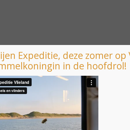
ijen Expeditie, deze zomer op 
mmelkoningin in de hoofdrol!
 kijken door de