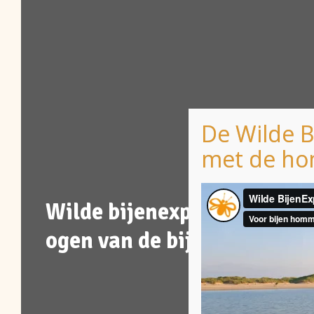
De Wilde B
met de ho
Wilde bijenexpeditie; leren
ogen van de bij