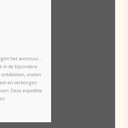
egint het avontuur…
 in de bijzondere
m ontdekken, voelen
zoem en verborgen
doen. Deze expeditie
en.