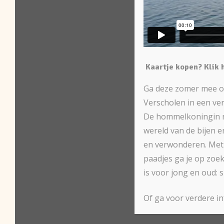
Kaartje kopen? Klik 
Ga deze zomer mee op 
Verscholen in een ve
De hommelkoningin ne
wereld van de bijen e
en verwonderen. Met 
paadjes ga je op zoek
is voor jong en oud: 
Of ga voor verdere i