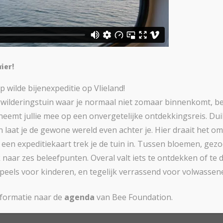
hier!
wilde bijenexpeditie op Vlieland!
rwilderingstuin waar je normaal niet zomaar binnenkomt, b
emt jullie mee op een onvergetelijke ontdekkingsreis. Duik
n laat je de gewone wereld even achter je. Hier draait het o
een expeditiekaart trek je de tuin in. Tussen bloemen, ge
 naar zes beleefpunten. Overal valt iets te ontdekken of te 
speels voor kinderen, en tegelijk verrassend voor volwassen
nformatie naar de
agenda
van Bee Foundation.