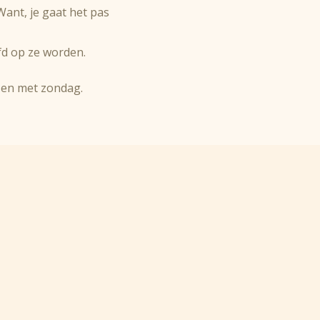
Want, je gaat het pas
efd op ze worden.
t en met zondag.
bestaat dankzij de vrijgevighei