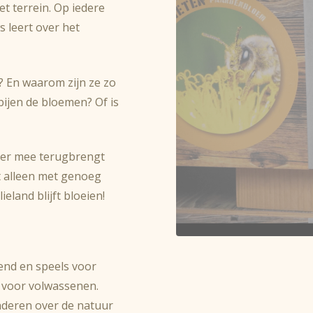
t terrein. Op iedere
s leert over het
 En waarom zijn ze zo
ijen de bloemen? Of is
ater mee terugbrengt
t alleen met genoeg
land blijft bloeien!
nend en speels voor
k voor volwassenen.
nderen over de natuur