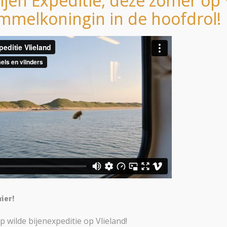
ijen Expeditie, deze zomer op 
mmelkoningin in de hoofdrol!
hier!
wilde bijenexpeditie op Vlieland!