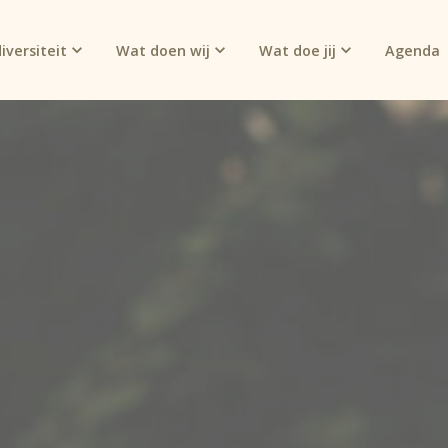
iversiteit
Wat doen wij
Wat doe jij
Agenda