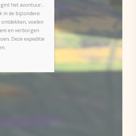
egint het avontuur…
 in de bijzondere
m ontdekken, voelen
zoem en verborgen
doen. Deze expeditie
en.