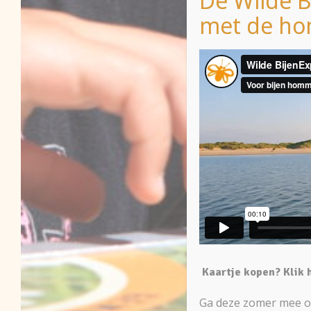
De Wilde B
met de ho
Kaartje kopen? Klik 
Ga deze zomer mee op 