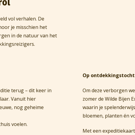
rol
eld vol verhalen. De
t hoor je misschien het
gen in de natuur van het
kkingsreizigers.
Op ontdekkingstocht
itie terug – dit keer in
Om deze verborgen wer
ar. Vanuit hier
zomer de Wilde Bijen Ex
ieuwe, nog geheime
waarin je spelenderwijs
bloemen, planten én vo
huis voelen.
Met een expeditiekaart