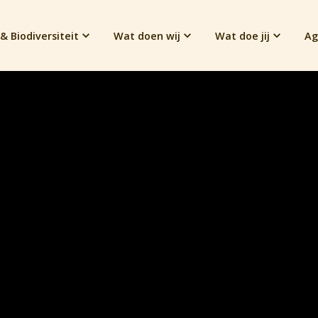
& Biodiversiteit
Wat doen wij
Wat doe jij
Ag