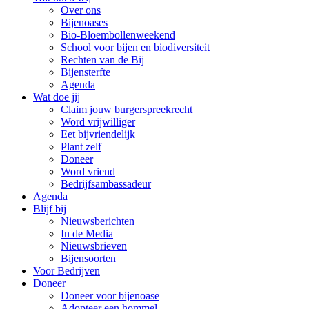
Over ons
Bijenoases
Bio-Bloembollenweekend
School voor bijen en biodiversiteit
Rechten van de Bij
Bijensterfte
Agenda
Wat doe jij
Claim jouw burgerspreekrecht
Word vrijwilliger
Eet bijvriendelijk
Plant zelf
Doneer
Word vriend
Bedrijfsambassadeur
Agenda
Blijf bij
Nieuwsberichten
In de Media
Nieuwsbrieven
Bijensoorten
Voor Bedrijven
Doneer
Doneer voor bijenoase
Adopteer een hommel