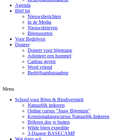
Agenda
Blijf bij
Nieuwsberichten
In de Media
Nieuwsbrieven
Bijensoorten
Voor Bedrijven
Doneer
Doneer voor bijenoase
Adopteer een hommel
Cadeau geven
Word vriend
Bedrijfsambassadeur
Menu
School voor Bijen & Biodiversiteit
Natuurlijk imkeren
Online cursus ”Jouw Bijentuin”
Kennismakingscursus Natuurlijk Imkeren
Bijleren doe je buiten
Wilde bijen expeditie
3-Daagse BASECAMP
Wat doen wij