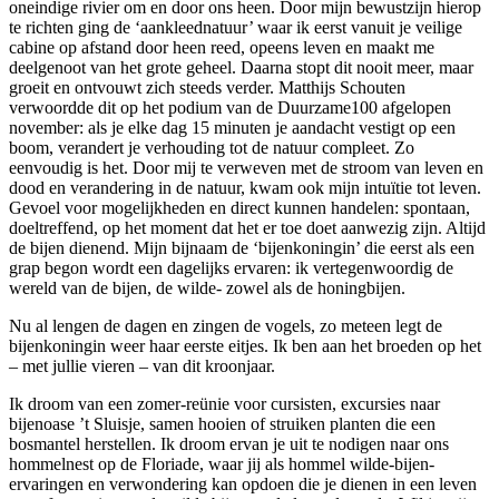
oneindige rivier om en door ons heen. Door mijn bewustzijn hierop
te richten ging de ‘aankleednatuur’ waar ik eerst vanuit je veilige
cabine op afstand door heen reed, opeens leven en maakt me
deelgenoot van het grote geheel. Daarna stopt dit nooit meer, maar
groeit en ontvouwt zich steeds verder. Matthijs Schouten
verwoordde dit op het podium van de Duurzame100 afgelopen
november: als je elke dag 15 minuten je aandacht vestigt op een
boom, verandert je verhouding tot de natuur compleet. Zo
eenvoudig is het. Door mij te verweven met de stroom van leven en
dood en verandering in de natuur, kwam ook mijn intuïtie tot leven.
Gevoel voor mogelijkheden en direct kunnen handelen: spontaan,
doeltreffend, op het moment dat het er toe doet aanwezig zijn. Altijd
de bijen dienend. Mijn bijnaam de ‘bijenkoningin’ die eerst als een
grap begon wordt een dagelijks ervaren: ik vertegenwoordig de
wereld van de bijen, de wilde- zowel als de honingbijen.
Nu al lengen de dagen en zingen de vogels, zo meteen legt de
bijenkoningin weer haar eerste eitjes. Ik ben aan het broeden op het
– met jullie vieren – van dit kroonjaar.
Ik droom van een zomer-reünie voor cursisten, excursies naar
bijenoase ’t Sluisje, samen hooien of struiken planten die een
bosmantel herstellen. Ik droom ervan je uit te nodigen naar ons
hommelnest op de Floriade, waar jij als hommel wilde-bijen-
ervaringen en verwondering kan opdoen die je dienen in een leven