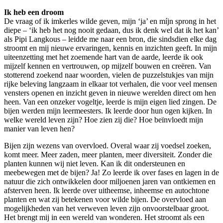
Ik heb een droom
De vraag of ik imkerles wilde geven, mijn ‘ja’ en míjn sprong in het
diepe – ‘ik heb het nog nooit gedaan, dus ik denk wel dat ik het kan’
als Pipi Langkous – leidde me naar een bron, die sindsdien elke dag
stroomt en mij nieuwe ervaringen, kennis en inzichten geeft. In mijn
uiteenzetting met het zoemende hart van de aarde, leerde ik ook
mijzelf kennen en vertrouwen, op mijzelf bouwen en creëren. Van
stotterend zoekend naar woorden, vielen de puzzelstukjes van mijn
rijke beleving langzaam in elkaar tot verhalen, die voor veel mensen
vensters openen en inzicht geven in nieuwe werelden direct om hen
heen. Van een onzeker vogeltje, leerde is mijn eigen lied zingen. De
bijen werden mijn leermeesters. Ik leerde door hun ogen kijken. In
welke wereld leven zijn? Hoe zien zij die? Hoe beïnvloedt mijn
manier van leven hen?
Bijen zijn wezens van overvloed. Overal waar zij voedsel zoeken,
komt meer. Meer zaden, meer planten, meer diversiteit. Zonder die
planten kunnen wij niet leven. Kan ik dit ondersteunen en
meebewegen met de bijen? Ja! Zo leerde ik over fases en lagen in de
natuur die zich ontwikkelen door miljoenen jaren van ontkiemen en
afsterven heen. Ik leerde over uitheemse, inheemse en autochtone
planten en wat zij betekenen voor wilde bijen. De overvloed aan
mogelijkheden van het verweven leven zijn onvoorstelbaar groot.
Het brengt mij in een wereld van wonderen. Het stroomt als een