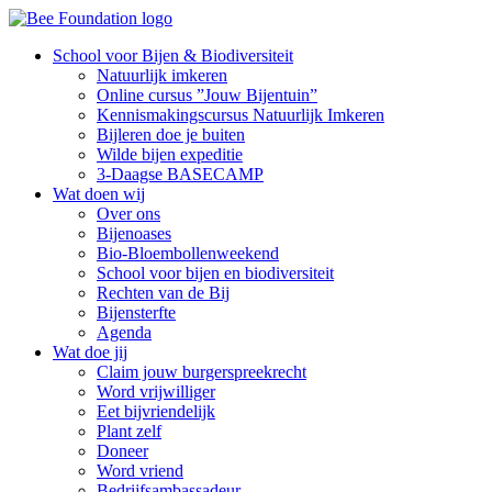
School voor Bijen & Biodiversiteit
Natuurlijk imkeren
Online cursus ”Jouw Bijentuin”
Kennismakingscursus Natuurlijk Imkeren
Bijleren doe je buiten
Wilde bijen expeditie
3-Daagse BASECAMP
Wat doen wij
Over ons
Bijenoases
Bio-Bloembollenweekend
School voor bijen en biodiversiteit
Rechten van de Bij
Bijensterfte
Agenda
Wat doe jij
Claim jouw burgerspreekrecht
Word vrijwilliger
Eet bijvriendelijk
Plant zelf
Doneer
Word vriend
Bedrijfsambassadeur